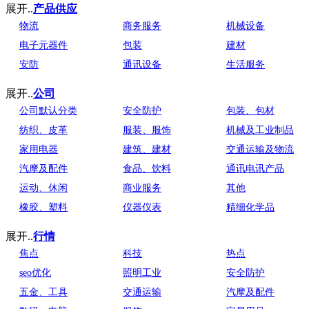
展开..
产品供应
物流
商务服务
机械设备
电子元器件
包装
建材
安防
通讯设备
生活服务
展开..
公司
公司默认分类
安全防护
包装、包材
纺织、皮革
服装、服饰
机械及工业制品
家用电器
建筑、建材
交通运输及物流
汽摩及配件
食品、饮料
通讯电讯产品
运动、休闲
商业服务
其他
橡胶、塑料
仪器仪表
精细化学品
展开..
行情
焦点
科技
热点
seo优化
照明工业
安全防护
五金、工具
交通运输
汽摩及配件